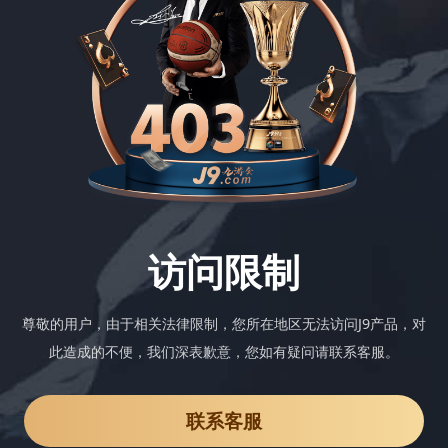
访问限制
尊敬的用户，由于相关法律限制，您所在地区无法访问J9产品，对
此造成的不便，我们深表歉意，您如有疑问请联系客服。
联系客服