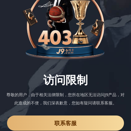
访问限制
尊敬的用户，由于相关法律限制，您所在地区无法访问J9产品，对
此造成的不便，我们深表歉意，您如有疑问请联系客服。
联系客服