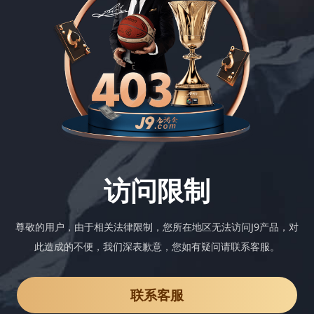
访问限制
尊敬的用户，由于相关法律限制，您所在地区无法访问J9产品，对
此造成的不便，我们深表歉意，您如有疑问请联系客服。
联系客服