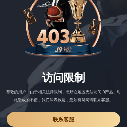
访问限制
尊敬的用户，由于相关法律限制，您所在地区无法访问J9产品，对
此造成的不便，我们深表歉意，您如有疑问请联系客服。
联系客服