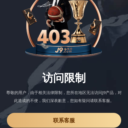
访问限制
尊敬的用户，由于相关法律限制，您所在地区无法访问J9产品，对
此造成的不便，我们深表歉意，您如有疑问请联系客服。
联系客服