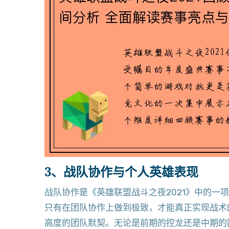
3、战队协作与个人英雄表现
战队协作是《英雄联盟战斗之夜2021》中的一
只有在团队协作上做到极致，才能真正实现战术的
高度的团队默契。无论是前期的控龙还是中期的