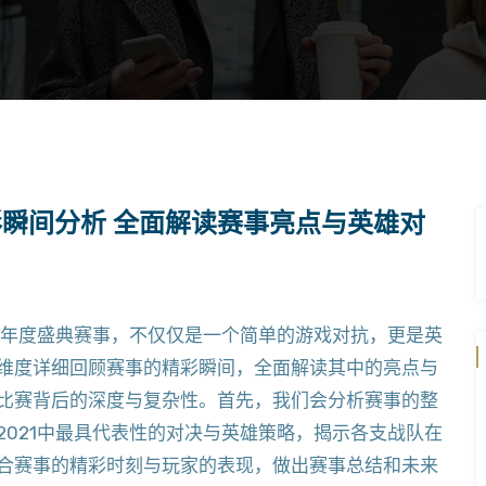
彩瞬间分析 全面解读赛事亮点与英雄对
的年度盛典赛事，不仅仅是一个简单的游戏对抗，更是英
维度详细回顾赛事的精彩瞬间，全面解读其中的亮点与
比赛背后的深度与复杂性。首先，我们会分析赛事的整
021中最具代表性的对决与英雄策略，揭示各支战队在
合赛事的精彩时刻与玩家的表现，做出赛事总结和未来