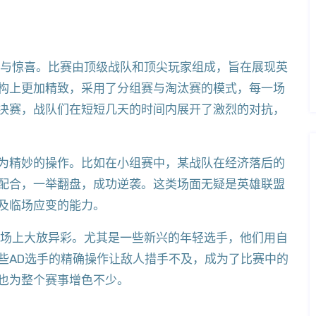
潮与惊喜。比赛由顶级战队和顶尖玩家组成，旨在展现英
构上更加精致，采用了分组赛与淘汰赛的模式，每一场
决赛，战队们在短短几天的时间内展开了激烈的对抗，
为精妙的操作。比如在小组赛中，某战队在经济落后的
配合，一举翻盘，成功逆袭。这类场面无疑是英雄联盟
及临场应变的能力。
赛场上大放异彩。尤其是一些新兴的年轻选手，他们用自
些AD选手的精确操作让敌人措手不及，成为了比赛中的
也为整个赛事增色不少。