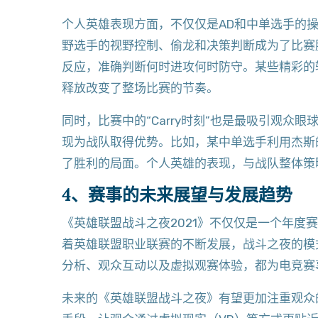
个人英雄表现方面，不仅仅是AD和中单选手的
野选手的视野控制、偷龙和决策判断成为了比赛
反应，准确判断何时进攻何时防守。某些精彩的
释放改变了整场比赛的节奏。
同时，比赛中的“Carry时刻”也是最吸引观
现为战队取得优势。比如，某中单选手利用杰斯
了胜利的局面。个人英雄的表现，与战队整体策
4、赛事的未来展望与发展趋势
《英雄联盟战斗之夜2021》不仅仅是一个年度
着英雄联盟职业联赛的不断发展，战斗之夜的模
分析、观众互动以及虚拟观赛体验，都为电竞赛
未来的《英雄联盟战斗之夜》有望更加注重观众